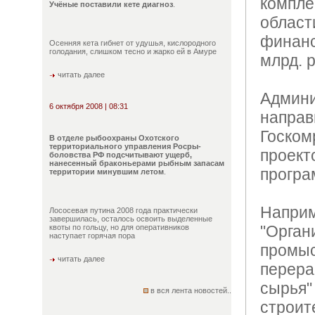
комп
Учёные поставили кете диагноз
.
обла
финан
Осенняя кета гибнет от удушья, кислородного
голодания, слишком тесно и жарко ей в Амуре
млрд. 
читать далее
Адми
6 октября 2008 | 08:31
на
Госком
В отделе рыбоохраны Охотского
территориального управления Росры-
проек
боловства РФ подсчитывают ущерб,
нанесенный браконьерами рыбным запасам
програ
территории минувшим летом
.
Нап
Лососевая путина 2008 года практически
завершилась, осталось освоить выделенные
"Орган
квоты по гольцу, но для оперативников
наступает горячая пора
пром
читать далее
перер
сырь
в вся лента новостей..
строит