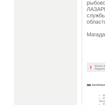
рыбов
ЛАЗАР
служ
област
Магада
Искать 
Яндексе
И
И
Мага
О