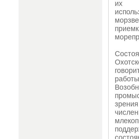
их 
испол
морз
прие
морепр
Состоя
Охотс
гово
рабо
Возоб
промыс
зрен
числ
мле
подде
сост