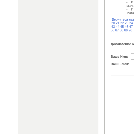
В
маль
И
Мага
Вернуться на
20
21
22
23
24
43
44
45
46
47
66
67
68
69
70
Добавление 
Ваше Имя:
Ваш E-Mail: