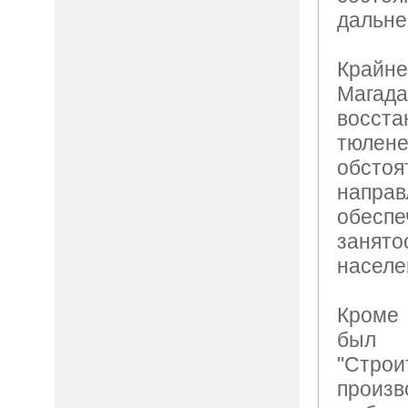
дальне
Кра
Мага
восс
тюле
обсто
напра
обесп
занят
населе
Кроме
был 
"Стр
произв