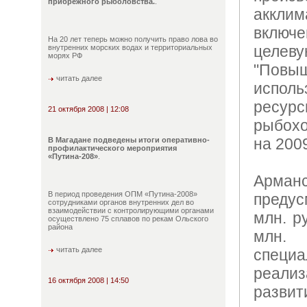
прибрежного рыболовства.
.
аккли
вклю
На 20 лет теперь можно получить право лова во
цел
внутренних морских водах и территориальных
морях РФ
"Повы
читать далее
испол
ресу
21 октября 2008 | 12:08
рыбохо
на 2009
В Магадане подведены итоги оперативно-
профилактического мероприятия
«Путина-208»
.
Арм
В период проведения ОПМ «Путина-2008»
предус
сотрудниками органов внутренних дел во
взаимодействии с контролирующими органами
млн. р
осуществлено 75 сплавов по рекам Ольского
района
млн. 
читать далее
спец
реал
16 октября 2008 | 14:50
развит