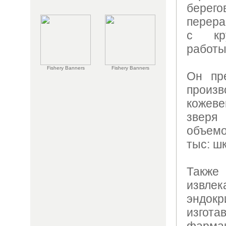
берего
перера
с кру
работы
Fishery Banners
Fishery Banners
Он пре
прои
кожев
зверя
объем
тыс: шк
Также
извле
эндо
изгот
фарм