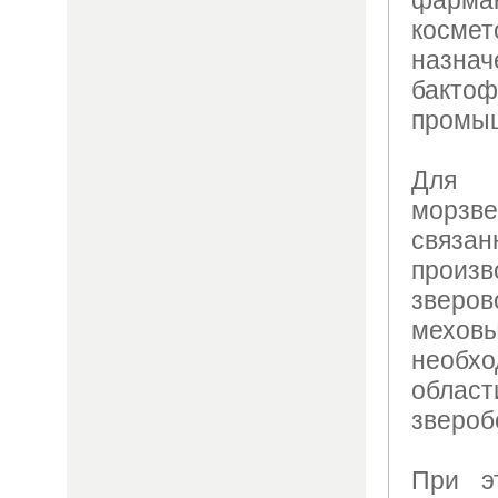
космет
назн
бакто
промы
Для 
морзв
связ
произ
зверов
мехо
необх
област
звероб
При э