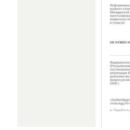
Информация, 
рыбного хозя
Магаданской 
прогнозиров
правительств
в отрасли.
НЕ НУЖЕН Н
Федеральное 
(Росрыболовс
постановлен
реализации Ф
рыболовстве
биоресурсов»
2008 г.
<%otherblog(
отовсюду)%>
Перейти в р