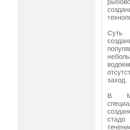
рыбов
созд
технол
Суть
созд
попу
небо
водое
отсутс
заход.
В Ма
специа
создан
стадо
течени