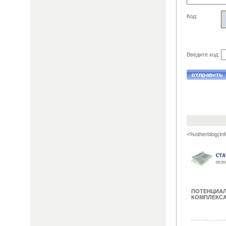
Код:
Введите код:
<%otherblog(inf
ПОТЕНЦИА
КОМПЛЕКСА