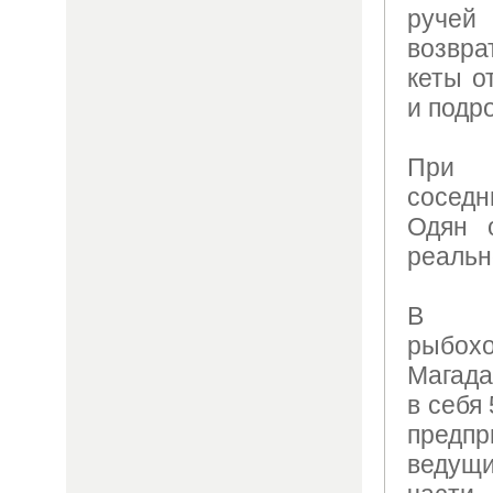
ручей
возвр
кеты о
и подр
При 
сосед
Одян 
реальн
В н
рыбох
Магада
в себя 
предпр
ведущи