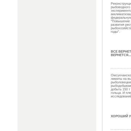
Реконструкци
рыбоводного 
эксперимент
акклиматизац
федеральную
"Повышение 
развития рес
рыбохозяйств
годы".
ВСЕ ВЕРНЕ
ВЕРНЕТСЯ...
Омсукчанско
лимиты на вы
рыболовецки
рыбодобываю
добыть 150 т 
гольца. И пл
исследований 
ХОРОШИЙ У