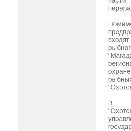
части
перера
Помим
предп
входя
рыбно
"Ма
регио
охран
рыбн
"Охотс
В с
"Охотс
управл
госуд