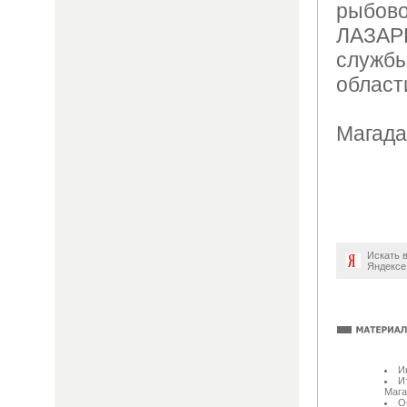
рыбов
ЛАЗАР
служ
област
Магада
Искать 
Яндексе
И
И
Мага
О