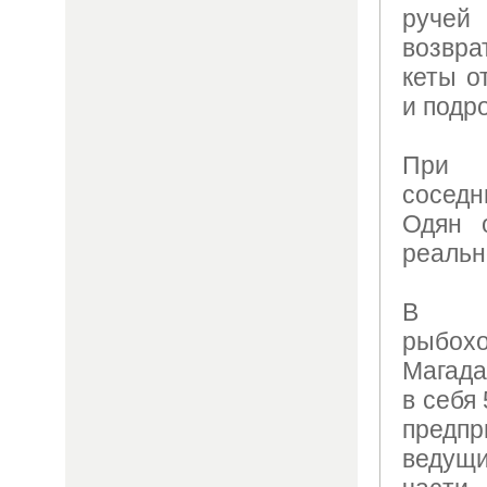
ручей
возвр
кеты о
и подр
При 
сосед
Одян 
реальн
В н
рыбох
Магада
в себя 
предпр
ведущи