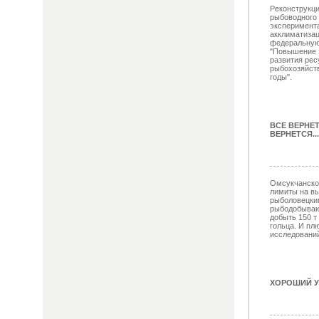
Реконструкци
рыбоводного 
эксперимент
акклиматизац
федеральную
"Повышение 
развития рес
рыбохозяйств
годы".
ВСЕ ВЕРНЕ
ВЕРНЕТСЯ...
Омсукчанско
лимиты на вы
рыболовецки
рыбодобываю
добыть 150 т 
гольца. И пл
исследований 
ХОРОШИЙ У