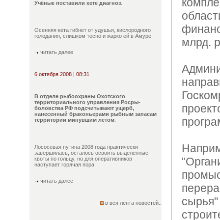
комп
Учёные поставили кете диагноз
.
обла
финан
Осенняя кета гибнет от удушья, кислородного
голодания, слишком тесно и жарко ей в Амуре
млрд. 
читать далее
Адми
6 октября 2008 | 08:31
на
Госком
В отделе рыбоохраны Охотского
территориального управления Росры-
проек
боловства РФ подсчитывают ущерб,
нанесенный браконьерами рыбным запасам
програ
территории минувшим летом
.
Нап
Лососевая путина 2008 года практически
завершилась, осталось освоить выделенные
"Орган
квоты по гольцу, но для оперативников
наступает горячая пора
пром
читать далее
перер
сырь
в вся лента новостей..
строит