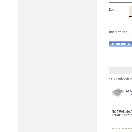
Код:
Введите код:
<%otherblog(inf
ПОТЕНЦИА
КОМПЛЕКСА