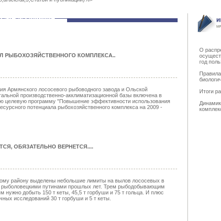
О распр
Л РЫБОХОЗЯЙСТВЕННОГО КОМПЛЕКСА.
.
осущест
год пол
Правила
биологи
ия Армянского лососевого рыбоводного завода и Ольской
Итоги р
альной производственно-акклиматизационной базы включена в
ю целевую программу "Повышение эффективности использования
Динамик
ресурсного потенциала рыбохозяйственного комплекса на 2009 -
комплек
ТСЯ, ОБЯЗАТЕЛЬНО ВЕРНЕТСЯ...
.
ому району выделены небольшие лимиты на вылов лососевых в
с рыболовецкими путинами прошлых лет. Трем рыбодобывающим
м нужно добыть 150 т кеты, 45,5 т горбуши и 75 т гольца. И плюс
чных исследований 30 т горбуши и 5 т кеты.