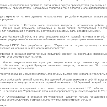
ления морзверобойного промысла, связанного в единую производственную схему со
меховым производством, необходимо строительство в области и специализированн
дусматривается их многоцелевое использование при добыче морзверя, вылове р
епродуктов.
пасов тюленей в Охотском море позволяет говорить о возможности работы д
е данного вида промысла необходимо с точки зрения регулирования числен
 для поддержания в стабильном состоянии экосистемы дальневосточных морей.
 для Магаданской области в восстановлении добычи тюленей является и то обсто
ление традиционно обеспечивало стабильную занятость среди коренного населения.
"МагаданНИРО" был разработан проект "Строительство научно-производственно
созданию инновационных технологий лососеводства".
лючается в создании искусственных популяций лососей на небольших природных
сутствует естественный их заход.
 области специалистами института уже создано первое искусственное стадо лосо
ет обеспечивает в ручей Кулькуты ежегодные возвраты, достигающие 50 т ке
подрощенной здесь молоди.
тве пяти соседних малых рек залива Одян объемы вылова можно реально увеличить до
ремя рыбохозяйственный комплекс Магаданской области включает в себя 54 предприя
удовладельца, ведущих промысел в открытой части моря, и 16 береговой переработки.
ромышленных предприятий, в него также входят региональный НИИ рыбного хо
 - и региональное Управление по охране и воспроизводству рыбных ресурсов ФГУ "О
ФГУ "Охотскрыбвод" в оперативном управлении находятся четыре государстве
вода. Лилия ЛАЗАРЕВА, сотрудник пресс-службы администрации области.
равда