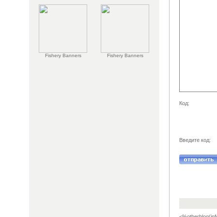
Fishery Banners
Fishery Banners
Код:
Введите код:
<%otherblog(inf