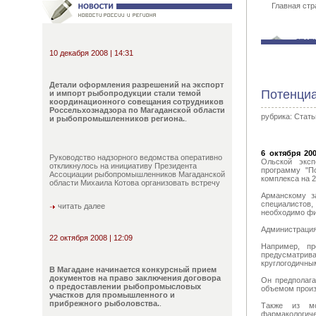
Главная стр
10 декабря 2008 | 14:31
Детали оформления разрешений на экспорт
Потенциа
и импорт рыбопродукции стали темой
координационного совещания сотрудников
Россельхознадзора по Магаданской области
рубрика:
Стать
и рыбопромышленников региона.
.
6 октября 200
Руководство надзорного ведомства оперативно
Ольской эксп
откликнулось на инициативу Президента
программу "П
Ассоциации рыбопромышленников Магаданской
комплекса на 2
области Михаила Котова организовать встречу
Арманскому з
специалистов,
читать далее
необходимо фи
Администрация
22 октября 2008 | 12:09
Например, пр
предусматрива
круглогодичны
В Магадане начинается конкурсный прием
документов на право заключения договора
Он предполага
о предоставлении рыбопромысловых
объемом произв
участков для промышленного и
прибрежного рыболовства.
.
Также из мо
фармакологиче