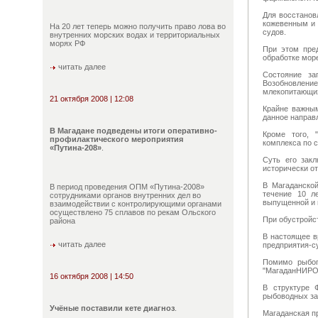
Для восстанов
кожевенным и 
На 20 лет теперь можно получить право лова во
судов.
внутренних морских водах и территориальных
морях РФ
При этом пре
обработке мор
читать далее
Состояние за
Возобновлени
млекопитающих
21 октября 2008 | 12:08
Крайне важным
данное направ
В Магадане подведены итоги оперативно-
Кроме того, 
профилактического мероприятия
комплекса по 
«Путина-208»
.
Суть его зак
исторически от
В Магаданской
В период проведения ОПМ «Путина-2008»
течение 10 л
сотрудниками органов внутренних дел во
выпущенной и 
взаимодействии с контролирующими органами
осуществлено 75 сплавов по рекам Ольского
При обустройс
района
В настоящее в
читать далее
предприятия-с
Помимо рыбоп
"МагаданНИРО"
16 октября 2008 | 14:50
В структуре 
рыбоводных за
Учёные поставили кете диагноз
.
Магаданская п