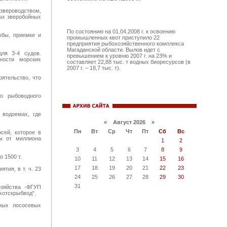
 звероводством,
ых зверобойных
По состоянию на 01.04.2008 г. к освоению
ыбы, приемке и
промышленных квот приступило 22
предприятия рыбохозяйственного комплекса
Магаданской области. Вылов идет с
ля 3-4 судов.
превышением к уровню 2007 г. на 23% и
ности морских
составляет 22,88 тыс. т водных биоресурсов (в
2007 г. – 18,7 тыс. т).
ятельство, что
го рыбоводного
 водоемах, где
«
Август 2026
»
Пн
Вт
Ср
Чт
Пт
Сб
Вс
сей, которое в
ты от миллиона
1
2
3
4
5
6
7
8
9
 1500 т.
10
11
12
13
14
15
16
17
18
19
20
21
22
23
тия, в т. ч. 23
24
25
26
27
28
29
30
31
зяйства -ФГУП
хотскрыбвод".
нных лососевых