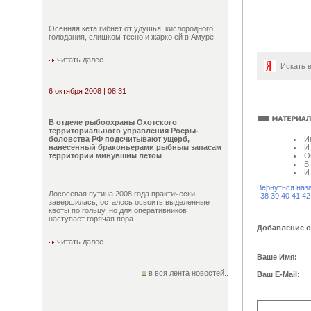
Осенняя кета гибнет от удушья, кислородного
голодания, слишком тесно и жарко ей в Амуре
читать далее
Искать 
6 октября 2008 | 08:31
В отделе рыбоохраны Охотского
территориального управления Росры-
боловства РФ подсчитывают ущерб,
И
нанесенный браконьерами рыбным запасам
И
территории минувшим летом
.
О
В
И
Вернуться наз
Лососевая путина 2008 года практически
38
39
40
41
42
завершилась, осталось освоить выделенные
квоты по гольцу, но для оперативников
наступает горячая пора
Добавление 
читать далее
Ваше Имя:
в вся лента новостей..
Ваш E-Mail: