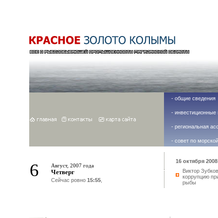
-
общие сведения
-
инвестиционные 
-
региональная ас
-
совет по морско
16 октября 2008 
6
Август, 2007 года
Виктор Зубко
Четверг
коррупцию пр
Сейчас ровно
15:55
,
рыбы