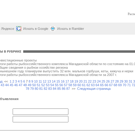
Расп
в Яндексе
Искать в Google
Искать в Rambler
нвестиционные проекты
тоги работы рыбохозяйственного комплекса Магаданской области по состоянию на 01.0
бщие сведения о рыбнои хозяйстве региона
 нынешнем году планируем выпустить 32 млн. мальков горбуши, кеты, кижуча и нерки
тоги работы рыбохозяйственного комплекса Магаданской области за 2007 г.
ад
<<
1
2
3
4
5
6
7
8
9
10
11
12
13
14
15
16
17
18
19
20
21
22
23
24
25
26
27
28
29
30
31
3
43
44
45
46
47
48
49
50
51
52
53
54
55
56
57
58
59
60
61
62
63
64
65
66
67
68
69
70
71
7
78
79
80
81
82
83
84
85
86
87
>>
Следующая страница
объявления