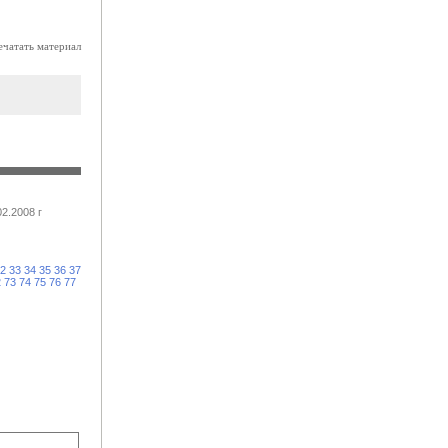
ечатать материал
2.2008 г
2
33
34
35
36
37
2
73
74
75
76
77