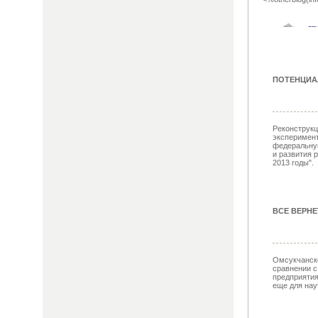
ПОТЕНЦИА
Реконструкц
эксперимент
федеральну
и развития 
2013 годы".
ВСЕ ВЕРНЕ
Омсукчанск
сравнении 
предприятия
еще для нау