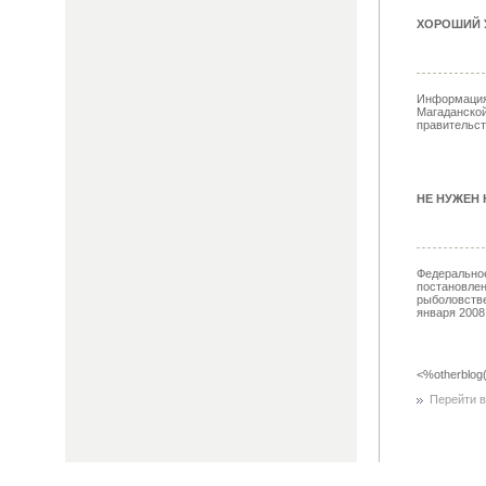
ХОРОШИЙ У
Информация,
Магаданской
правительст
НЕ НУЖЕН 
Федеральное
постановлен
рыболовстве
января 2008 
<%otherblog
Перейти в 