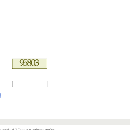
o,article/all,3,Статьи и публикации)%>