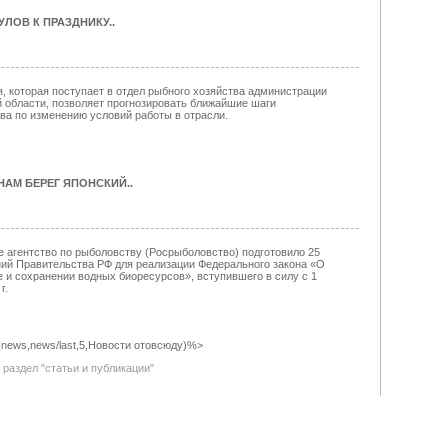
ЛОВ К ПРАЗДНИКУ.
.
 которая поступает в отдел рыбного хозяйства администрации
 области, позволяет прогнозировать ближайшие шаги
ва по изменению условий работы в отрасли.
НАМ БЕРЕГ ЯПОНСКИЙ.
.
 агентство по рыболовству (Росрыболовство) подготовило 25
ий Правительства РФ для реализации Федерального закона «О
 и сохранении водных биоресурсов», вступившего в силу с 1
г.
(news,news/last,5,Новости отовсюду)%>
раздел "статьи и публикации"