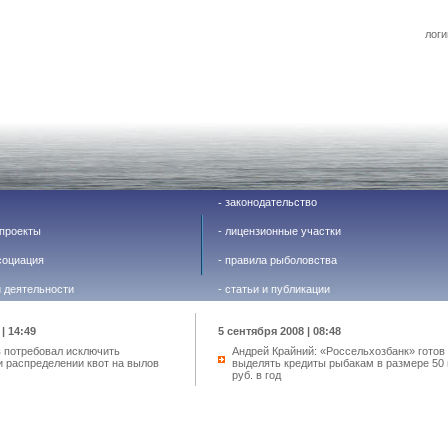
логи
законодательство
-
проекты
-
лицензионные участки
социация
-
правила рыболовства
й деятельности
-
статьи и публикации
| 14:49
5 сентября 2008 | 08:48
в потребовал исключить
Андрей Крайний: «Россельхозбанк» готов
и распределении квот на вылов
выделять кредиты рыбакам в размере 50 
руб. в год