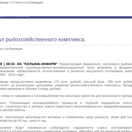
аница
»
Статьи и публикации
л рыбохозяйственного комплекса.
и и публикации
8 | 08:30.
ИА "КОЛЫМА-ИНФОРМ"
Реконструкция Армянского лососевого рыбово
ериментальной производственно-акклиматизационной базы включена в федера
овышение эффективности использования и развития ресурсного потенциала рыбо
009 - 2013 годы".
аводу предусмотрено выделение 170 млн. рублей, ольской базе -188 млн. рубл
 всего на реализацию программы развития рыбохозяй-ственного комплекса Магад
нансирование в объеме 4 млрд. рублей.
 области направила в Госкомрыболовство несколько проектов для включения в прогр
оект "Организация морзверобойного промысла и глубокой переработки получ
ет строительство в регионе нового берегового многопрофильного перерабатывающе
м циклом работы.
ет законченное производство меховых и кожевенных шкур морского зверя для по
одства до 45 тыс: шкур в год.
рзверя будут извлекаться субпродукты эндокринного сырья, изготавливат
ского и косметологического назначения, например, бактофок для медицинской промы