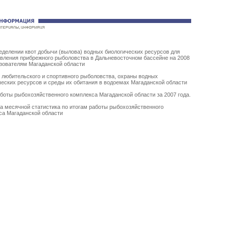
еделении квот добычи (вылова) водных биологических ресурсов для
вления прибрежного рыболовства в Дальневосточном бассейне на 2008
ьзователям Магаданской области
 любительского и спортивного рыболовства, охраны водных
ческих ресурсов и среды их обитания в водоемах Магаданской области
аботы рыбохозяйственного комплекса Магаданской области за 2007 г
ода
.
а месячной статистика по итогам
работы рыбохозяйственного
са Магаданской области