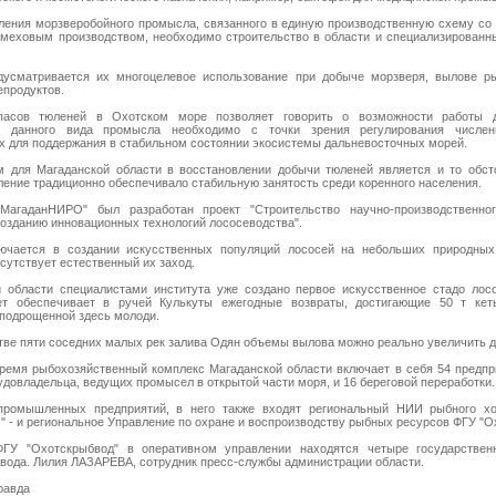
ления морзверобойного промысла, связанного в единую производственную схему со
меховым производством, необходимо строительство в области и специализированн
дусматривается их многоцелевое использование при добыче морзверя, вылове р
епродуктов.
пасов тюленей в Охотском море позволяет говорить о возможности работы д
е данного вида промысла необходимо с точки зрения регулирования числен
 для поддержания в стабильном состоянии экосистемы дальневосточных морей.
 для Магаданской области в восстановлении добычи тюленей является и то обсто
ление традиционно обеспечивало стабильную занятость среди коренного населения.
"МагаданНИРО" был разработан проект "Строительство научно-производственно
созданию инновационных технологий лососеводства".
лючается в создании искусственных популяций лососей на небольших природных
сутствует естественный их заход.
 области специалистами института уже создано первое искусственное стадо лосо
ет обеспечивает в ручей Кулькуты ежегодные возвраты, достигающие 50 т ке
подрощенной здесь молоди.
тве пяти соседних малых рек залива Одян объемы вылова можно реально увеличить до
ремя рыбохозяйственный комплекс Магаданской области включает в себя 54 предприя
удовладельца, ведущих промысел в открытой части моря, и 16 береговой переработки.
ромышленных предприятий, в него также входят региональный НИИ рыбного хо
 - и региональное Управление по охране и воспроизводству рыбных ресурсов ФГУ "О
ФГУ "Охотскрыбвод" в оперативном управлении находятся четыре государстве
вода. Лилия ЛАЗАРЕВА, сотрудник пресс-службы администрации области.
равда