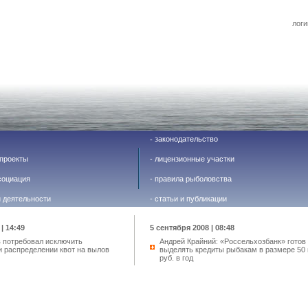
логи
законодательство
-
проекты
-
лицензионные участки
социация
-
правила рыболовства
й деятельности
-
статьи и публикации
| 14:49
5 сентября 2008 | 08:48
в потребовал исключить
Андрей Крайний: «Россельхозбанк» готов
и распределении квот на вылов
выделять кредиты рыбакам в размере 50 
руб. в год