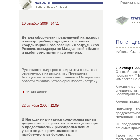
Главная стр
10 декабря 2008 | 14:31
Детали оформления разрешений на экспорт
Потенциа
и импорт рыбопродукции стали темой
координационного совещания сотрудников
Россельхознадзора по Магаданской области
рубрика:
Стать
и рыбопромышленников региона.
.
6 октября 200
Руководство надзорного ведомства оперативно
Ольской эксп
откликнулось на инициативу Президента
программу "П
Ассоциации рыбопромышленников Магаданской
комплекса на 2
области Михаила Котова организовать встречу
Арманскому з
специалистов,
читать далее
необходимо фи
Администрация
22 октября 2008 | 12:09
Например, пр
предусматрива
круглогодичны
В Магадане начинается конкурсный прием
документов на право заключения договора
Он предполага
о предоставлении рыбопромысловых
объемом произв
участков для промышленного и
прибрежного рыболовства.
.
Также из мо
фармакологиче