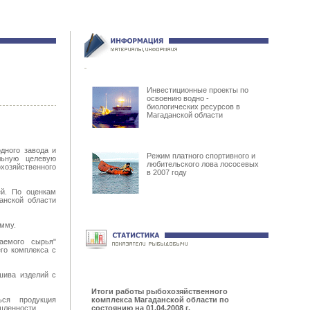
Инвестиционные проекты по
освоению водно -
биологических ресурсов в
Магаданской области
дного завода и
Режим платного спортивного и
льную целевую
любительского лова лососевых
хозяйственного
в 2007 году
ей. По оценкам
анской области
амму.
аемого сырья"
го комплекса с
шива изделий с
Итоги работы рыбохозяйственного
ься продукция
комплекса Магаданской области по
шленности.
состоянию на 01.04.2008 г.
.