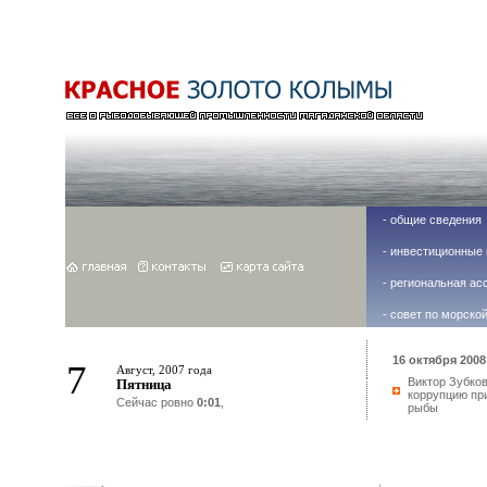
-
общие сведения
-
инвестиционные 
-
региональная ас
-
совет по морско
16 октября 2008 
7
Август, 2007 года
Виктор Зубко
Пятница
коррупцию пр
Сейчас ровно
0:01
,
рыбы