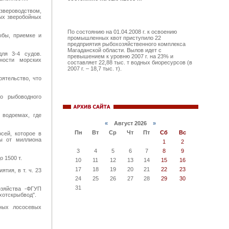
 звероводством,
ых зверобойных
По состоянию на 01.04.2008 г. к освоению
ыбы, приемке и
промышленных квот приступило 22
предприятия рыбохозяйственного комплекса
Магаданской области. Вылов идет с
ля 3-4 судов.
превышением к уровню 2007 г. на 23% и
ности морских
составляет 22,88 тыс. т водных биоресурсов (в
2007 г. – 18,7 тыс. т).
ятельство, что
го рыбоводного
 водоемах, где
«
Август 2026
»
Пн
Вт
Ср
Чт
Пт
Сб
Вс
сей, которое в
ты от миллиона
1
2
3
4
5
6
7
8
9
 1500 т.
10
11
12
13
14
15
16
17
18
19
20
21
22
23
тия, в т. ч. 23
24
25
26
27
28
29
30
31
зяйства -ФГУП
хотскрыбвод".
нных лососевых