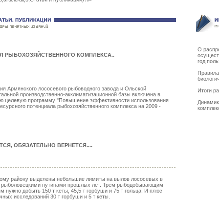
О распр
Л РЫБОХОЗЯЙСТВЕННОГО КОМПЛЕКСА.
.
осущест
год пол
Правила
биологи
ия Армянского лососевого рыбоводного завода и Ольской
Итоги р
альной производственно-акклиматизационной базы включена в
ю целевую программу "Повышение эффективности использования
Динамик
ресурсного потенциала рыбохозяйственного комплекса на 2009 -
комплек
ТСЯ, ОБЯЗАТЕЛЬНО ВЕРНЕТСЯ...
.
ому району выделены небольшие лимиты на вылов лососевых в
с рыболовецкими путинами прошлых лет. Трем рыбодобывающим
м нужно добыть 150 т кеты, 45,5 т горбуши и 75 т гольца. И плюс
чных исследований 30 т горбуши и 5 т кеты.