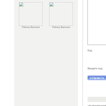
Fishery Banners
Fishery Banners
Код:
Введите код:
<%otherblog(inf