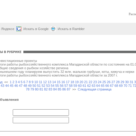
Расп
в Яндексе
Искать в Google
Искать в Rambler
нвестиционные проекты
тоги работы рыбохозяйственного комплекса Магаданской области по состоянию на 01.0
бщие сведения о рыбнои хозяйстве региона
 нынешнем году планируем выпустить 32 млн. мальков горбуши, кеты, кижуча и нерки
тоги работы рыбохозяйственного комплекса Магаданской области за 2007 г.
ад
<<
1
2
3
4
5
6
7
8
9
10
11
12
13
14
15
16
17
18
19
20
21
22
23
24
25
26
27
28
29
30
31
3
43
44
45
46
47
48
49
50
51
52
53
54
55
56
57
58
59
60
61
62
63
64
65
66
67
68
69
70
71
7
78
79
80
81
82
83
84
85
86
87
>>
Следующая страница
объявления