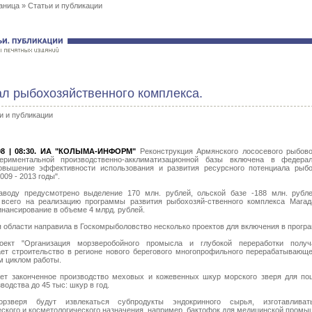
аница
»
Статьи и публикации
л рыбохозяйственного комплекса.
и и публикации
8 | 08:30.
ИА "КОЛЫМА-ИНФОРМ"
Реконструкция Армянского лососевого рыбово
ериментальной производственно-акклиматизационной базы включена в федера
овышение эффективности использования и развития ресурсного потенциала рыбо
009 - 2013 годы".
аводу предусмотрено выделение 170 млн. рублей, ольской базе -188 млн. рубл
 всего на реализацию программы развития рыбохозяй-ственного комплекса Магад
нансирование в объеме 4 млрд. рублей.
 области направила в Госкомрыболовство несколько проектов для включения в прогр
оект "Организация морзверобойного промысла и глубокой переработки получ
ет строительство в регионе нового берегового многопрофильного перерабатывающе
м циклом работы.
ет законченное производство меховых и кожевенных шкур морского зверя для по
одства до 45 тыс: шкур в год.
рзверя будут извлекаться субпродукты эндокринного сырья, изготавливат
ского и косметологического назначения, например, бактофок для медицинской промы