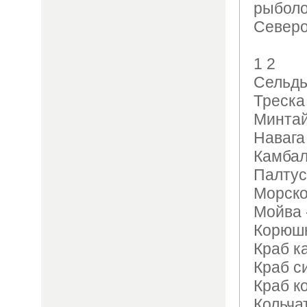
рыбол
Северо
1 2
Сельдь
Треска
Минтай
Навага 
Камбал
Палтус
Морско
Мойва 
Корюшк
Краб к
Краб с
Краб к
Кольча