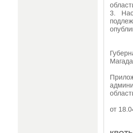
област
3. На
подл
опубли
Губерн
Магада
Прило
админ
област
от 18.