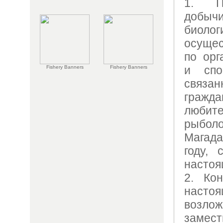
1. П
добы
биоло
осуще
по орг
и спо
Fishery Banners
Fishery Banners
связан
гражд
любит
рыбол
Магад
году, 
настоя
2. Ко
насто
возл
замес