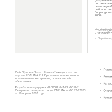
(Росрыболовс
постановлен
реализации Ф
рыболовстве
биоресурсов»
2008 г.
<%otherblog(
отовсюду)%>
Перейти в р
Главн
Сайт "Красное Золото Колымы" входит в состав
портала КОЛЫМА.RU. При полном или частичном
Реклам
использовании материалов, ссылка на сайт
обязательна.
Катало
Разработка и поддержка ИА "КОЛЫМА-ИНФОРМ"
Свидетельство о регистрации СМИ ИА № ФС 77-27833
О про
от 19 апреля 2007 года
Конта