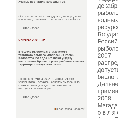
Учёные поставили кете диагноз
.
декабр
рыбол
Осенняя кета гибнет от удушья, кислородного
водн
голодания, слишком тесно и жарко ей в Амуре
ресу
читать далее
Госуд
Росси
6 октября 2008 | 08:31
рыбол
В отделе рыбоохраны Охотского
2007
территориального управления Росры-
боловства РФ подсчитывают ущерб,
расп
нанесенный браконьерами рыбным запасам
территории минувшим летом
.
допус
биол
Лососевая путина 2008 года практически
завершилась, осталось освоить выделенные
Дальн
квоты по гольцу, но для оперативников
наступает горячая пора
примен
2008 
читать далее
Магадан
в вся лента новостей..
о в л я 