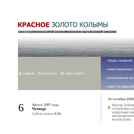
-
общие сведения
-
инвестиционные 
-
региональная ас
-
совет по морско
16 октября 2008 
6
Август, 2007 года
Виктор Зубко
Четверг
потребовал и
коррупцию пр
Сейчас ровно
8:39
,
распределени
вылов рыбы