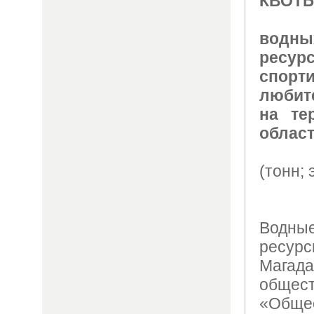
КВОТЫ
водн
ресур
сп
любит
на те
област
(тонн; э
Водн
ресурс
Мага
общес
«Общ