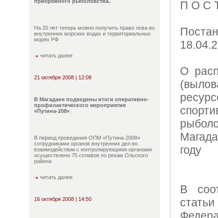
прибрежного рыболовства.
.
П О С 
На 20 лет теперь можно получить право лова во
Постан
внутренних морских водах и территориальных
морях РФ
18.04.
читать далее
О расп
21 октября 2008 | 12:08
(вылов
ресур
В Магадане подведены итоги оперативно-
профилактического мероприятия
спорти
«Путина-208»
.
рыбол
Магад
В период проведения ОПМ «Путина-2008»
сотрудниками органов внутренних дел во
году
взаимодействии с контролирующими органами
осуществлено 75 сплавов по рекам Ольского
района
читать далее
В соо
16 октября 2008 | 14:50
статьи
Федер