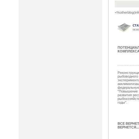
<%otherblog(inf
ПОТЕНЦИА
КОМПЛЕКСА
Реконструкци
рыбоводного 
эксперимент
акклиматизац
федеральную
"Повышение 
развития рес
рыбохозяйств
годы".
ВСЕ ВЕРНЕ
ВЕРНЕТСЯ...