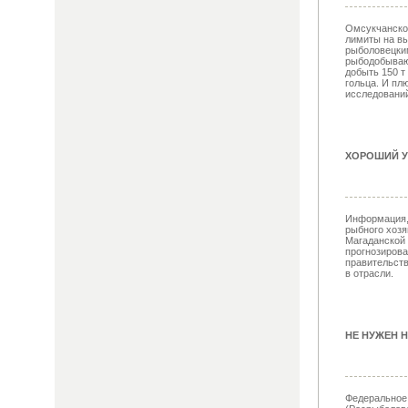
Омсукчанско
лимиты на вы
рыболовецки
рыбодобываю
добыть 150 т 
гольца. И пл
исследований 
ХОРОШИЙ У
Информация, 
рыбного хозя
Магаданской 
прогнозиров
правительств
в отрасли.
НЕ НУЖЕН Н
Федеральное 