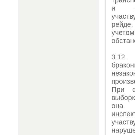
и от
участв
рейде,
учет
обстан
3.12.
бракон
нез
произ
При о
выборк
она
инспе
участ
наруше