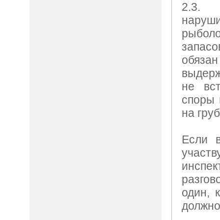
2.3.
нару
рыболо
запасо
обязан
выдерж
не вс
споры 
на груб
Если 
учас
инспе
разгов
один, 
должно