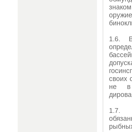
знако
оруж
бинокл
1.6. 
опред
бассе
допу
госин
своих 
не в
дирова
1.7.
обяз
рыбных