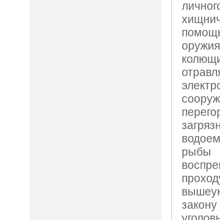
личног
хищни
помо
оружи
колющи
отра
элек
сооруж
перего
загря
водое
ры
восп
проход
вышеу
закон
уголов