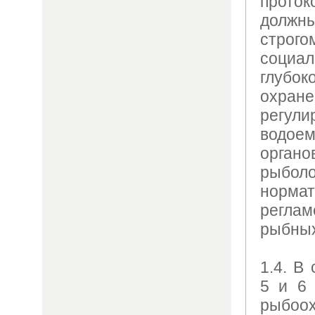
прот
долж
стро
социал
глубок
охран
регули
водоем
орган
рыболо
норм
регла
рыбных
1.4. В
5 и 6 
рыбоо