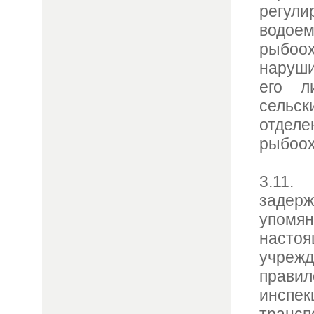
регули
водое
рыбо
наруши
его л
сель­с
отделе
рыбоох
3.11
задер
упомя
наст
учрежд
прав
инспек
трансп