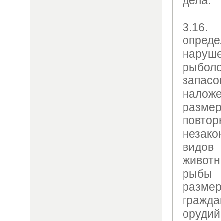
дела.
3.1
опре
нар
рыболо
запасо
нало
разме
повт
незак
видов
живот
рыбы
разм
граж
орудий