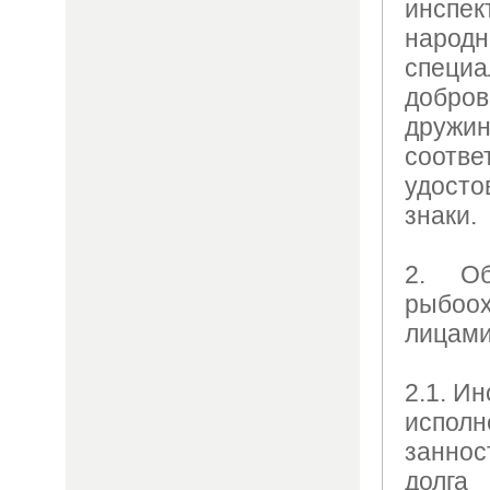
инспе
наро
специа
добр
дружин
соотве
удост
знаки.
2. Об
рыбоо
лицами
2.1. И
испол
заннос
долг