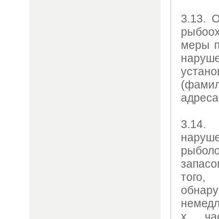
3.13. 
рыбоо
меры п
наруш
уста
(фами
адреса
3.14.
нар
рыболо
запас
того
обна
немедл
х ча