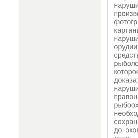
нару
произв
фото
карт
нару
оруди
средс
рыбо
кото
дока
наруш
право
рыбо
необ
сохра
до око