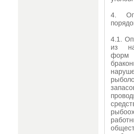
4. О
порядо
4.1. О
из на
фо
брако
нару
рыболо
запа
пров
сред
рыбо
рабо
общес