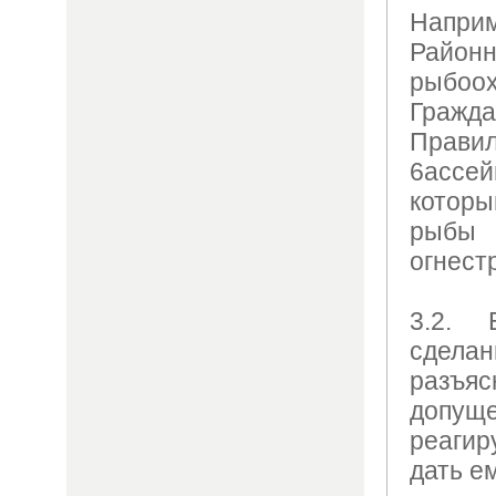
Напри
Райо
рыбо
Граж
Прав
6aссе
котор
рыбы
огнест
3.2. 
сделан
разъ
допу
реагир
дать е