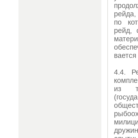
продол
рейда,
по ко
рейд, 
матер
обеспе
вается
4.4. Р
компле
из тр
(гос
общес
рыбо
мили
дружин