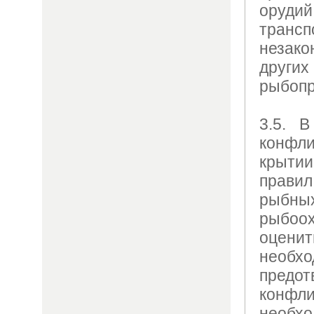
орудий
тран
незак
други
рыбопр
3.5. В
конфли
крытии
правил
рыбны
рыбоох
оценит
необ
предот
конф
необ