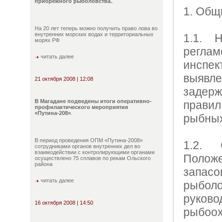
прибрежного рыболовства.
.
1. Общ
На 20 лет теперь можно получить право лова во
внутренних морских водах и территориальных
1.1. 
морях РФ
регла
читать далее
инспе
выяв
21 октября 2008 | 12:08
заде
В Магадане подведены итоги оперативно-
правил
профилактического мероприятия
«Путина-208»
.
рыбных
В период проведения ОПМ «Путина-2008»
1.2. 
сотрудниками органов внутренних дел во
взаимодействии с контролирующими органами
Полож
осуществлено 75 сплавов по рекам Ольского
района
запас
читать далее
рыболо
руко
16 октября 2008 | 14:50
рыбоох