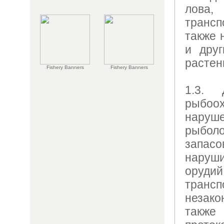
лова,
транс
также 
и дру
растен
Fishery Banners
Fishery Banners
1.3. 
рыбоо
нар
рыболо
запа
наруш
орудий
тран
незак
такж