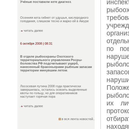
инсп
Учёные поставили кете диагноз
.
рыбо
требов
Осенняя кета гибнет от удушья, кислородного
голодания, слишком тесно и жарко ей в Амуре
учреж
читать далее
орган
отдель
6 октября 2008 | 08:31
по по
нар
В отделе рыбоохраны Охотского
территориального управления Росры-
рыболо
боловства РФ подсчитывают ущерб,
нанесенный браконьерами рыбным запасам
запас
территории минувшим летом
.
нару
Поло
Лососевая путина 2008 года практически
завершилась, осталось освоить выделенные
квоты по гольцу, но для оперативников
рыболо
наступает горячая пора
их ли
читать далее
прот
отби
в вся лента новостей..
наход