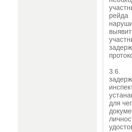
участ
рей
наруш
выяв
учас
задерж
проток
3.6.
заде
инсп
устана
для че
докум
личн
удос