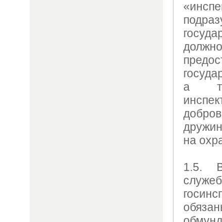
«инс
подраз
госуда
должн
пред
госуда
а та
инсп
добр
дружи
на охр
1.5. 
служ
госин
обяза
обмун