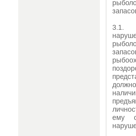
рыболо
запасо
3.1.
нар
рыболо
запа
рыб
поздор
предст
должн
налич
предъ
личнос
ему с
наруше