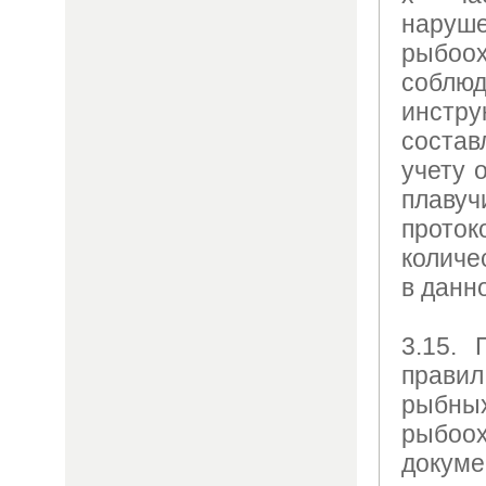
нару
рыбоо
соблю
инст
состав
учету 
плавуч
прото
количе
в данн
3.15.
правил
рыбны
рыбо
докуме