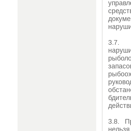
управ
сред
доку
наруши
3.7. 
нар
рыболо
запа
рыб
руково
обст
бдител
действ
3.8. 
нельз