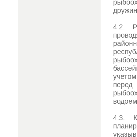
рыбо
дружин
4.2. 
прово
райо
респу
рыбо
бассе
учетом
перед 
рыбоо
во­доем
4.3. 
план
указ