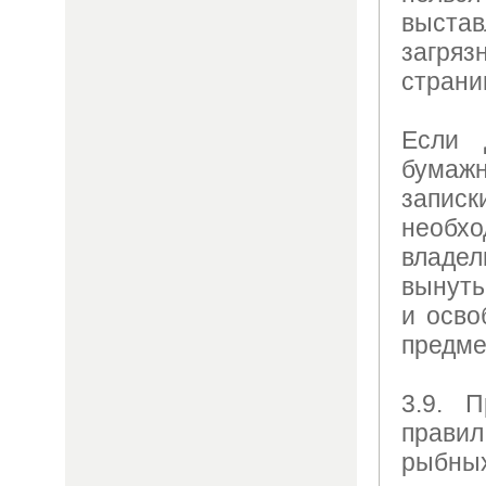
выстав
загря
страни
Если 
бумажн
запи
необ
владе
вынуть
и осво
предме
3.9. 
правил
рыбны