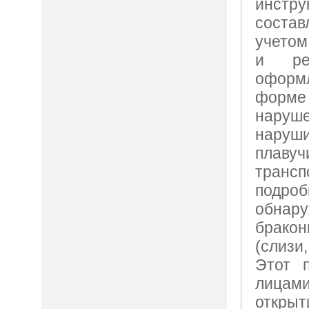
инст
соста
учетом
и реа
оформ
форме
наруш
наруш
пла
трансп
подр
обнар
брако
(слизи
Этот п
лица
откр