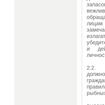
запас
вежл
обращ
лицам
заме
изла
убедит
и дей
личнос
2.2.
долж
гражд
правил
рыбных