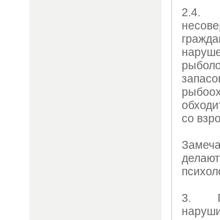
2.4.
несов
гражд
нар
рыболо
запа
рыб
обходи
со взр
Заме
делают
психол
3. П
нару