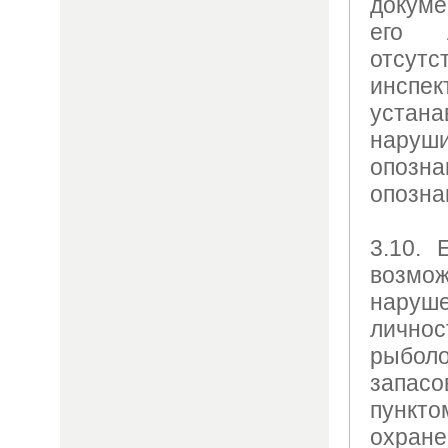
докум
его 
отсутс
инсп
уста
нар
опоз
опозна
3.10. 
возмож
нару
лично
рыболо
запасо
пункто
охран