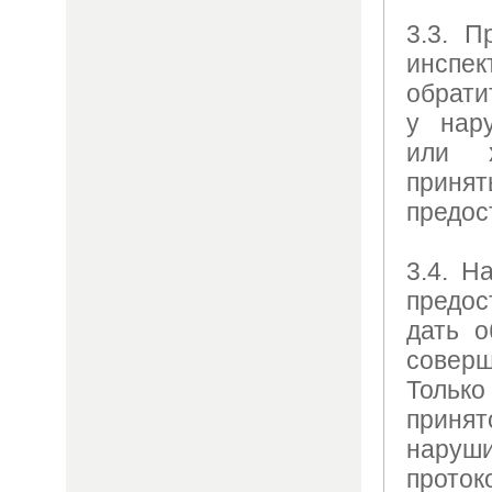
3.3. П
инспек
обрати
у нару
или 
приня
предос
3.4. Н
предо
дать о
совер
Только
принят
наруш
проток