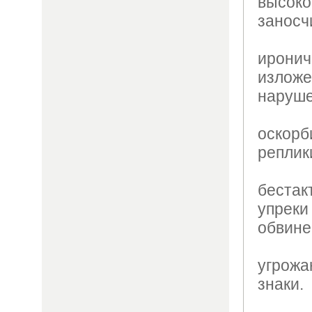
высоко
заносч
ирони
изло
наруше
оскор
реплик
беста
упрек
обвине
угрож
знаки.