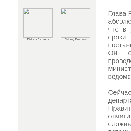
Глава 
абсолю
что в 
срок
Fishery Banners
Fishery Banners
постан
Он о
пров
мин
ведомс
Сейч
депа
Правит
отмети
слож