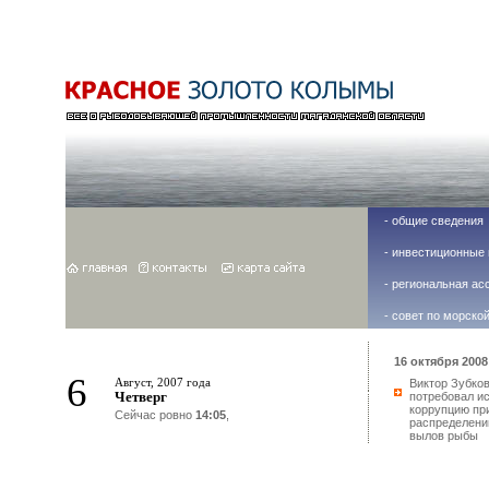
-
общие сведения
-
инвестиционные 
-
региональная ас
-
совет по морско
16 октября 2008 
6
Август, 2007 года
Виктор Зубко
Четверг
потребовал и
коррупцию пр
Сейчас ровно
14:05
,
распределени
вылов рыбы