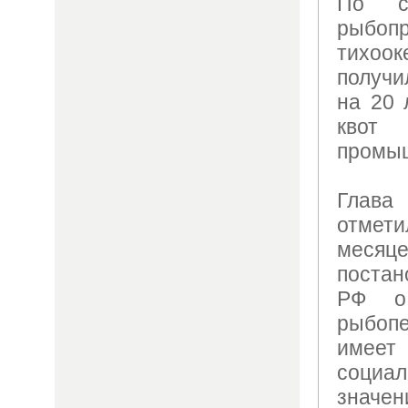
По с
рыбоп
тихоок
получи
на 20 
квот
промыш
Глава
отме
месяц
постан
РФ о 
рыбоп
имее
социал
знач