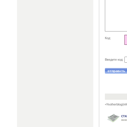
Код:
Введите код:
<%otherblog(inf