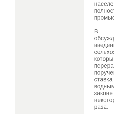
насел
полнос
промыс
В Пр
обсуж
вве
сельхо
которы
перера
поруче
став
водны
законе
некот
раза.