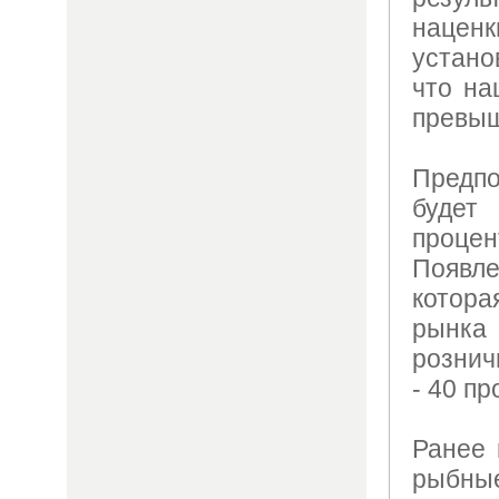
наценк
устано
что на
превыш
Предпо
будет
проц
Появле
котор
рынка
рознич
- 40 пр
Ранее
рыбны