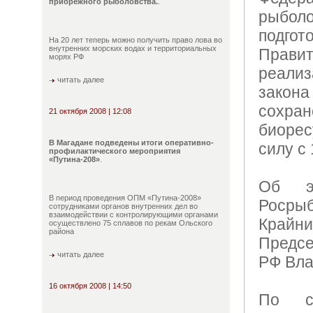
прибрежного рыболовства.
.
рыболо
подгот
На 20 лет теперь можно получить право лова во
внутренних морских водах и территориальных
Прав
морях РФ
реали
читать далее
закон
сох
21 октября 2008 | 12:08
биорес
В Магадане подведены итоги оперативно-
силу с 
профилактического мероприятия
«Путина-208»
.
Об э
В период проведения ОПМ «Путина-2008»
Роср
сотрудниками органов внутренних дел во
взаимодействии с контролирующими органами
Край
осуществлено 75 сплавов по рекам Ольского
района
Предсе
читать далее
РФ Вл
16 октября 2008 | 14:50
По с