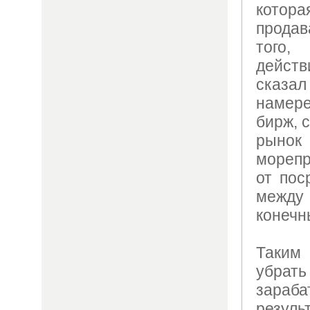
котор
продав
того,
действ
сказа
намер
бирж, 
рыно
морепр
от пос
межд
конечн
Таким
убрать
зараб
резу