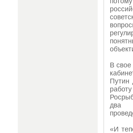
потому
росс
сове
воп
регу
поня
объект
В свое
кабине
Путин 
рабо
Росры
два 
провед
«И теп