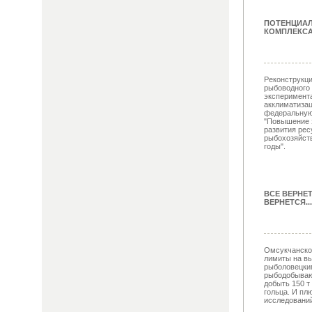
ПОТЕНЦИА
КОМПЛЕКСА
Реконструкци
рыбоводного 
эксперимент
акклиматизац
федеральную
"Повышение 
развития рес
рыбохозяйств
годы".
ВСЕ ВЕРНЕ
ВЕРНЕТСЯ...
Омсукчанско
лимиты на вы
рыболовецки
рыбодобываю
добыть 150 т 
гольца. И пл
исследований 