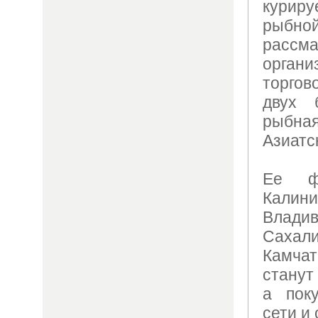
курир
рыбно
расс
орган
торго
двух 
рыбная
Азиатс
Ее ф
Калин
Влад
Сахали
Камч
станут
а пок
сети и 