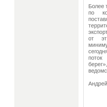
Более 
по ко
пост
терр
экспор
от эт
мини
сегод
поток
берег
ведомс
Андрей