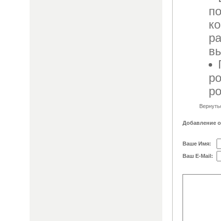
п
к
ра
в
ро
ро
Вернуть
Добавление 
Ваше Имя:
Ваш E-Mail: