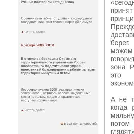
«сего
Учёные поставили кете диагноз
.
прин
принц
Осенняя кета гибнет от удушья, кислородного
голодания, слишком тесно и жарко ей в Амуре
Прежде
читать далее
достав
берег
6 октября 2008 | 08:31
може
говори
В отделе рыбоохраны Охотского
территориального управления Росры-
зона Р
боловства РФ подсчитывают ущерб,
нанесенный браконьерами рыбным запасам
территории минувшим летом
.
это
эконом
Лососевая путина 2008 года практически
завершилась, осталось освоить выделенные
квоты по гольцу, но для оперативников
А не т
наступает горячая пора
когда 
читать далее
мильну
потом
в вся лента новостей..
глядят»