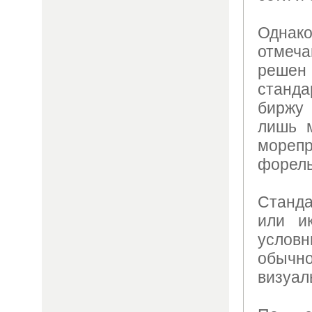
Одна
отмеча
решен
станда
биржу
лишь 
морепр
форель
Станд
или и
условн
обычн
визуал