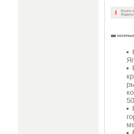
Искать 
Яндексе
Яп
кр
р
ко
5
г
м