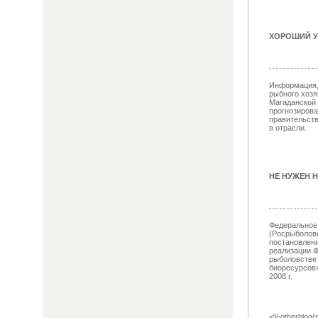
ХОРОШИЙ У
Информация, 
рыбного хозя
Магаданской 
прогнозиров
правительств
в отрасли.
НЕ НУЖЕН Н
Федеральное 
(Росрыболовс
постановлен
реализации Ф
рыболовстве
биоресурсов»
2008 г.
<%otherblog(