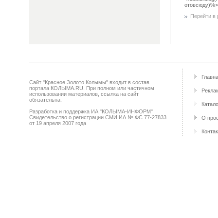
отовсюду)%>
Перейти в р
Главн
Сайт "Красное Золото Колымы" входит в состав
портала КОЛЫМА.RU. При полном или частичном
Реклам
использовании материалов, ссылка на сайт
обязательна.
Катало
Разработка и поддержка ИА "КОЛЫМА-ИНФОРМ"
Свидетельство о регистрации СМИ ИА № ФС 77-27833
О про
от 19 апреля 2007 года
Конта