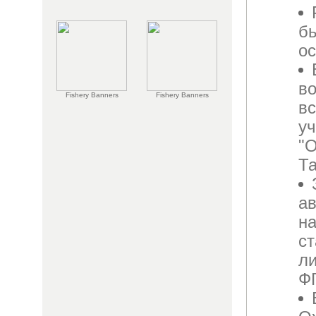
бь
ос
в
Fishery Banners
Fishery Banners
в
у
"О
Та
ав
на
с
л
Ф