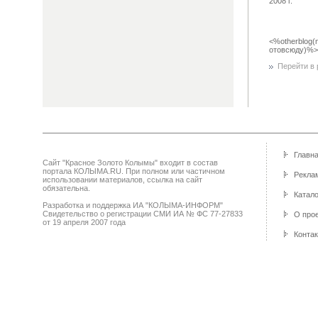
2008 г.
<%otherblog(
отовсюду)%>
Перейти в р
Главн
Сайт "Красное Золото Колымы" входит в состав
портала КОЛЫМА.RU. При полном или частичном
Реклам
использовании материалов, ссылка на сайт
обязательна.
Катало
Разработка и поддержка ИА "КОЛЫМА-ИНФОРМ"
Свидетельство о регистрации СМИ ИА № ФС 77-27833
О про
от 19 апреля 2007 года
Конта