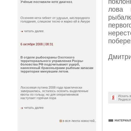
покло
Учёные поставили кете диагноз
.
лова 
рыба
Осенняя кета гибнет от удушья, кислородного
голодания, слишком тесно и жарко ей в Амуре
перво
читать далее
нерес
побере
6 октября 2008 | 08:31
Дмитри
В отделе рыбоохраны Охотского
территориального управления Росры-
боловства РФ подсчитывают ущерб,
нанесенный браконьерами рыбным запасам
территории минувшим летом
.
Лососевая путина 2008 года практически
завершилась, осталось освоить выделенные
квоты по гольцу, но для оперативников
Искать 
наступает горячая пора
Яндексе
читать далее
в вся лента новостей..