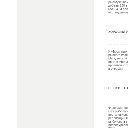
рыбодобываю
добыть 150 т 
гольца. И пл
исследований 
ХОРОШИЙ У
Информация, 
рыбного хозя
Магаданской 
прогнозиров
правительств
в отрасли.
НЕ НУЖЕН Н
Федеральное 
(Росрыболовс
постановлен
реализации Ф
рыболовстве
биоресурсов»