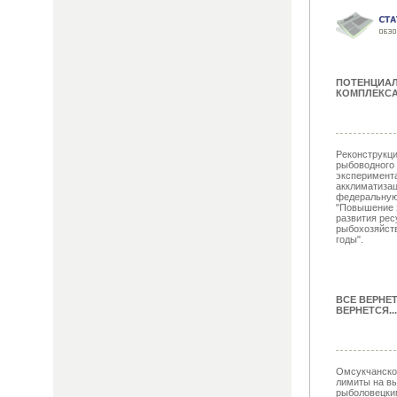
ПОТЕНЦИА
КОМПЛЕКСА
Реконструкци
рыбоводного 
эксперимент
акклиматизац
федеральную
"Повышение 
развития рес
рыбохозяйств
годы".
ВСЕ ВЕРНЕ
ВЕРНЕТСЯ...
Омсукчанско
лимиты на вы
рыболовецки