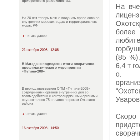
прибрежного рыболовства.
.
На вче
лице
На 20 лет теперь можно получить право лова во
Охот
внутренних морских водах и территориальных
морях РФ
боле
читать далее
любите
горбуш
21 октября 2008 | 12:08
(85 %)
6,4 т г
В Магадане подведены итоги оперативно-
профилактического мероприятия
«Путина-208»
.
о. н
органи
В период проведения ОПМ «Путина-2008»
"Охо
сотрудниками органов внутренних дел во
взаимодействии с контролирующими органами
Уваров
осуществлено 75 сплавов по рекам Ольского
района
читать далее
Скоро
придет
16 октября 2008 | 14:50
свора