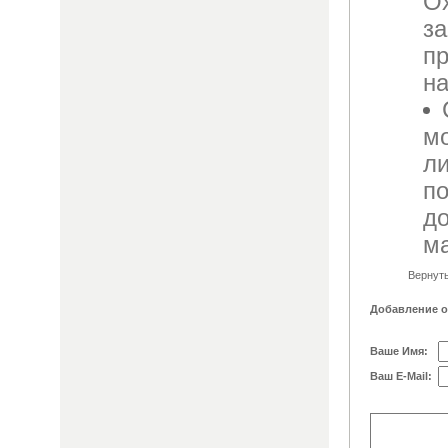
О
з
п
на
мо
ли
п
д
ма
Вернут
Добавление 
Ваше Имя:
Ваш E-Mail: