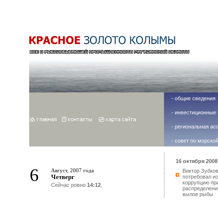
-
общие сведения
-
инвестиционные 
-
региональная ас
-
совет по морско
16 октября 2008 
6
Август, 2007 года
Виктор Зубко
Четверг
потребовал и
коррупцию пр
Сейчас ровно
14:12
,
распределени
вылов рыбы