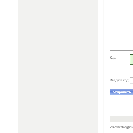
Код:
Введите код:
<%otherblog(inf