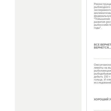
Реконструкци
рыбоводного 
эксперимент
акклиматизац
федеральную
"Повышение 
развития рес
рыбохозяйств
годы".
ВСЕ ВЕРНЕ
ВЕРНЕТСЯ...
Омсукчанско
лимиты на вы
рыболовецки
рыбодобываю
добыть 150 т 
гольца. И пл
исследований 
ХОРОШИЙ У