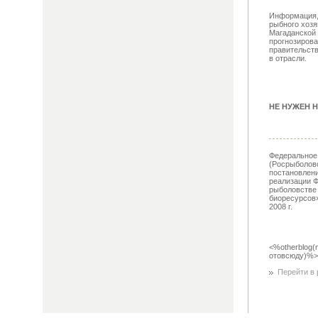
Информация, 
рыбного хозя
Магаданской 
прогнозиров
правительств
в отрасли.
НЕ НУЖЕН Н
Федеральное 
(Росрыболовс
постановлен
реализации Ф
рыболовстве
биоресурсов»
2008 г.
<%otherblog(
отовсюду)%>
Перейти в р