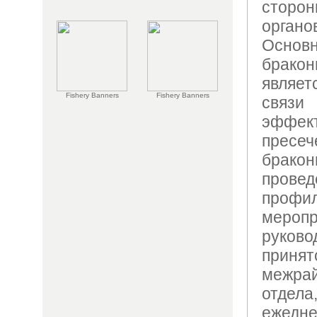
сторо
органо
Осно
брак
являе
Fishery Banners
Fishery Banners
связи
эффек
пре
брак
пров
профил
меропр
руко
приня
межра
отдела
ежедн