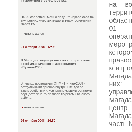
прибрежного рыболовства.
.
на во
терр
На 20 лет теперь можно получить право лова во
област
внутренних морских водах и территориальных
морях РФ
01 о
читать далее
операт
меропр
21 октября 2008 | 12:08
котор
прав
В Магадане подведены итоги оперативно-
профилактического мероприятия
конт
«Путина-208»
.
Магад
них:
В период проведения ОПМ «Путина-2008»
сотрудниками органов внутренних дел во
управл
взаимодействии с контролирующими органами
осуществлено 75 сплавов по рекам Ольского
района
Магада
центр
читать далее
Магада
16 октября 2008 | 14:50
часть 