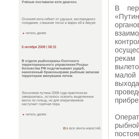
Учёные поставили кете диагноз
.
В пер
«Пути
Осенняя кета гибнет от удушья, кислородного
голодания, слишком тесно и жарко ей в Амуре
орган
вза
читать далее
контр
6 октября 2008 | 08:31
осуще
рекам
В отделе рыбоохраны Охотского
территориального управления Росры-
вылет
боловства РФ подсчитывают ущерб,
нанесенный браконьерами рыбным запасам
малой
территории минувшим летом
.
выход
прове
Лососевая путина 2008 года практически
завершилась, осталось освоить выделенные
прибре
квоты по гольцу, но для оперативников
наступает горячая пора
читать далее
Опера
рыбн
в вся лента новостей..
посто