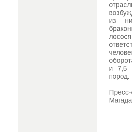
отра
возбуж
из н
брак
лосо
ответс
челов
оборот
и 7,5
пород.
Пресс-
Магада