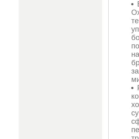
Ох
те
у
б
п
н
б
за
м
ко
х
су
с
пе
тр