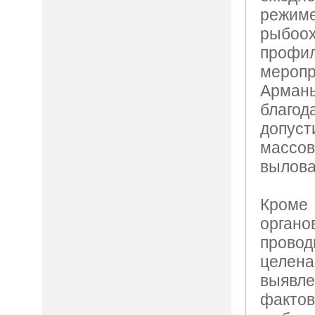
режи
рыбоо
профил
меропр
Армань
благо
допус
массо
вылова
Кроме
орга
провод
целен
выяв
фактов