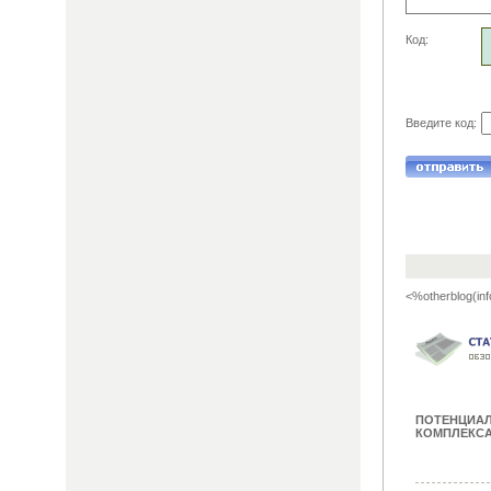
Код:
Введите код:
<%otherblog(inf
ПОТЕНЦИА
КОМПЛЕКСА