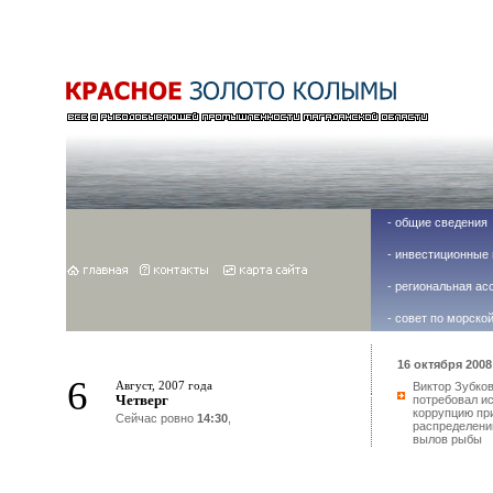
-
общие сведения
-
инвестиционные 
-
региональная ас
-
совет по морско
16 октября 2008 
6
Август, 2007 года
Виктор Зубко
Четверг
потребовал и
коррупцию пр
Сейчас ровно
14:30
,
распределени
вылов рыбы