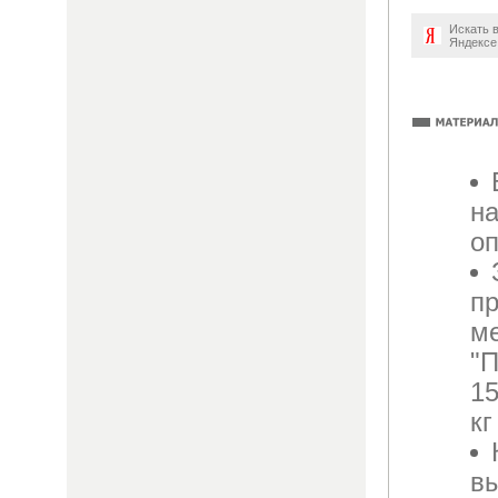
Искать 
Яндексе
на
о
п
м
"П
15
кг
вы