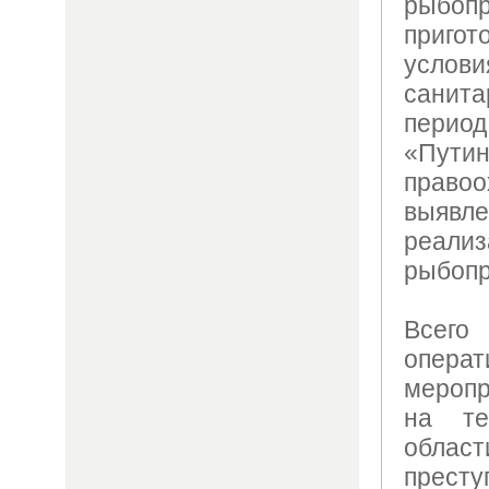
рыбопр
приго
услов
санит
пери
«Пути
право
выяв
реали
рыбопр
Всего
операт
меропр
на те
област
прес