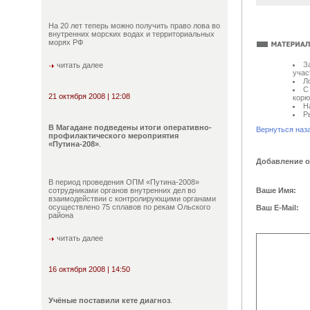
На 20 лет теперь можно получить право лова во
внутренних морских водах и территориальных
морях РФ
З
читать далее
учас
Л
С
21 октября 2008 | 12:08
корю
Н
Р
В Магадане подведены итоги оперативно-
Вернуться наз
профилактического мероприятия
«Путина-208»
.
Добавление 
В период проведения ОПМ «Путина-2008»
сотрудниками органов внутренних дел во
Ваше Имя:
взаимодействии с контролирующими органами
осуществлено 75 сплавов по рекам Ольского
Ваш E-Mail:
района
читать далее
16 октября 2008 | 14:50
Учёные поставили кете диагноз
.