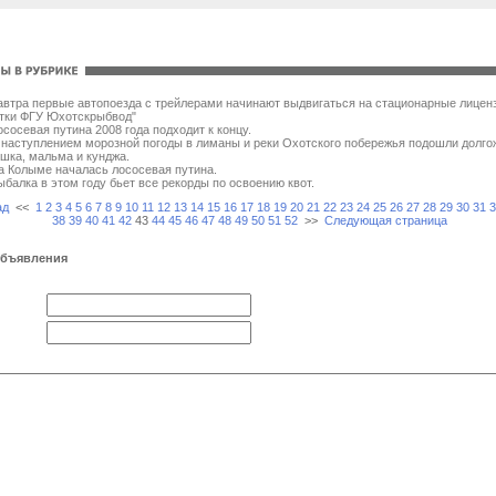
автра первые автопоезда с трейлерами начинают выдвигаться на стационарные лицен
тки ФГУ Юхотскрыбвод"
ососевая путина 2008 года подходит к концу.
 наступлением морозной погоды в лиманы и реки Охотского побережья подошли долг
шка, мальма и кунджа.
а Колыме началась лососевая путина.
ыбалка в этом году бьет все рекорды по освоению квот.
ад
<<
1
2
3
4
5
6
7
8
9
10
11
12
13
14
15
16
17
18
19
20
21
22
23
24
25
26
27
28
29
30
31
3
38
39
40
41
42
43
44
45
46
47
48
49
50
51
52
>>
Следующая страница
объявления