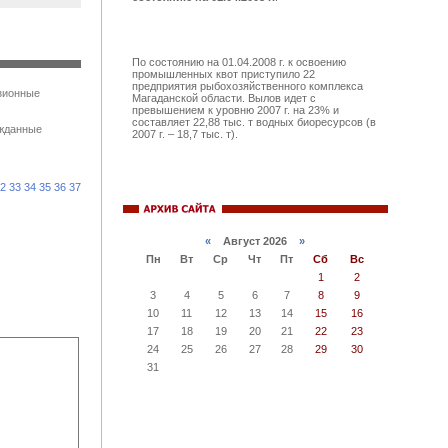
По состоянию на 01.04.2008 г. к освоению
промышленных квот приступило 22
предприятия рыбохозяйственного комплекса
зионные
Магаданской области. Вылов идет с
превышением к уровню 2007 г. на 23% и
составляет 22,88 тыс. т водных биоресурсов (в
ожданные
2007 г. – 18,7 тыс. т).
2
33
34
35
36
37
«
Август 2026
»
Пн
Вт
Ср
Чт
Пт
Сб
Вс
1
2
3
4
5
6
7
8
9
10
11
12
13
14
15
16
17
18
19
20
21
22
23
24
25
26
27
28
29
30
31