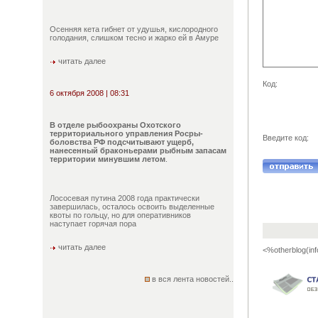
Осенняя кета гибнет от удушья, кислородного
голодания, слишком тесно и жарко ей в Амуре
читать далее
Код:
6 октября 2008 | 08:31
В отделе рыбоохраны Охотского
территориального управления Росры-
Введите код:
боловства РФ подсчитывают ущерб,
нанесенный браконьерами рыбным запасам
территории минувшим летом
.
Лососевая путина 2008 года практически
завершилась, осталось освоить выделенные
квоты по гольцу, но для оперативников
наступает горячая пора
читать далее
<%otherblog(inf
в вся лента новостей..