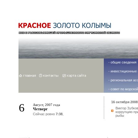
-
общие сведения
-
инвестиционные 
-
региональная ас
-
совет по морско
16 октября 2008 
6
Август, 2007 года
Виктор Зубко
Четверг
коррупцию пр
Сейчас ровно
7:38
,
рыбы