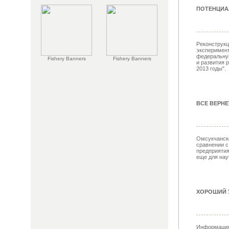
ПОТЕНЦИА
Реконструкц
эксперимент
федеральну
Fishery Banners
Fishery Banners
и развития 
2013 годы".
ВСЕ ВЕРНЕ
Омсукчанск
сравнении 
предприятия
еще для нау
ХОРОШИЙ У
Информация,