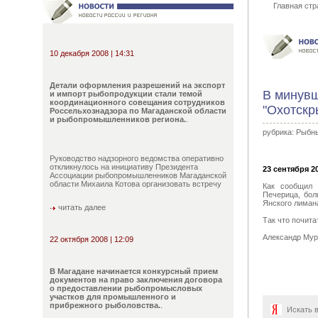
Главная стр
10 декабря 2008 | 14:31
Детали оформления разрешений на экспорт
В минувш
и импорт рыбопродукции стали темой
координационного совещания сотрудников
"Охотскр
Россельхознадзора по Магаданской области
и рыбопромышленников региона.
.
рубрика:
Рыбны
Руководство надзорного ведомства оперативно
откликнулось на инициативу Президента
23 сентября 20
Ассоциации рыбопромышленников Магаданской
области Михаила Котова организовать встречу
Как сообщил 
Печерица, бол
Янского лимана
читать далее
Так что почит
Александр Мур
22 октября 2008 | 12:09
В Магадане начинается конкурсный прием
документов на право заключения договора
о предоставлении рыбопромысловых
участков для промышленного и
прибрежного рыболовства.
.
Искать 