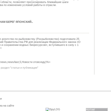
 области, позволяет прогнозировать ближайшие шаги
ва по изменению условий работы в отрасли.
НАМ БЕРЕГ ЯПОНСКИЙ.
.
 агентство по рыболовству (Росрыболовство) подготовило 25
ий Правительства РФ для реализации Федерального закона «О
 и сохранении водных биоресурсов», вступившего в силу с 1
г.
(news,news/last,5,Новости отовсюду)%>
раздел "статьи и публикации"
ая
а на сайте