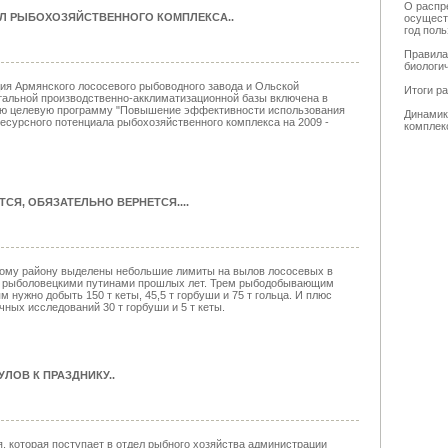
О распр
Л РЫБОХОЗЯЙСТВЕННОГО КОМПЛЕКСА.
.
осущест
год пол
Правила
биологи
ия Армянского лососевого рыбоводного завода и Ольской
Итоги р
альной производственно-акклиматизационной базы включена в
ю целевую программу "Повышение эффективности использования
Динамик
ресурсного потенциала рыбохозяйственного комплекса на 2009 -
комплек
ТСЯ, ОБЯЗАТЕЛЬНО ВЕРНЕТСЯ...
.
ому району выделены небольшие лимиты на вылов лососевых в
с рыболовецкими путинами прошлых лет. Трем рыбодобывающим
м нужно добыть 150 т кеты, 45,5 т горбуши и 75 т гольца. И плюс
чных исследований 30 т горбуши и 5 т кеты.
ЛОВ К ПРАЗДНИКУ.
.
 которая поступает в отдел рыбного хозяйства администрации