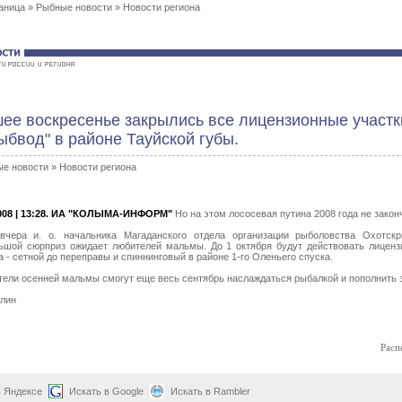
аница
»
Рыбные новости
»
Новости региона
ее воскресенье закрылись все лицензионные участ
ыбвод" в районе Тауйской губы.
е новости
»
Новости региона
08 | 13:28.
ИА "КОЛЫМА-ИНФОРМ"
Но на этом лососевая путина 2008 года не закон
вчера и. о. начальника Магаданского отдела организации рыболовства Охотск
ьшой сюрприз ожидает любителей мальмы. До 1 октября будут действовать лиценз
 - сетной до переправы и спиннинговый в районе 1-го Оленьего спуска.
атели осенней мальмы смогут еще весь сентябрь наслаждаться рыбалкой и пополнить 
лин
Расп
в Яндексе
Искать в Google
Искать в Rambler