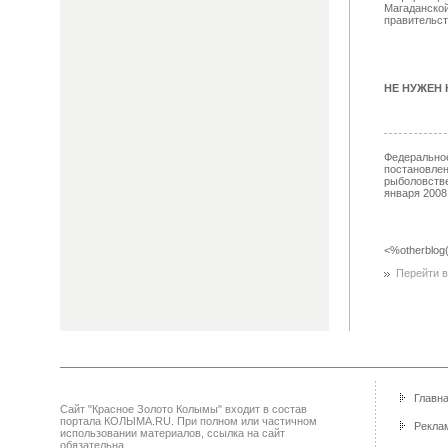
Магаданской
правительст
НЕ НУЖЕН 
Федеральное
постановлен
рыболовстве
января 2008 
<%otherblog
Перейти в 
Главн
Сайт "Красное Золото Колымы" входит в состав
портала КОЛЫМА.RU. При полном или частичном
Реклам
использовании материалов, ссылка на сайт
обязательна.