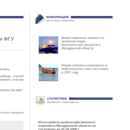
ки ФГУ
Инвестиционные проекты по
освоению водно -
биологических ресурсов в
Магаданской области
Режим платного спортивного и
любительского лова лососевых
чилась.
в 2007 году
рыбвода Сергей
ионные участки
запасы на зиму.
ечатать материал
Итоги работы рыбохозяйственного
комплекса Магаданской области по
состоянию на 01.04.2008 г.
.