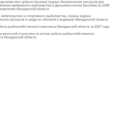
еделении квот добычи (вылова) водных биологических ресурсов для
вления прибрежного рыболовства в Дальневосточном бассейне на 2008
ьзователям Магаданской области
 любительского и спортивного рыболовства, охраны водных
ческих ресурсов и среды их обитания в водоемах Магаданской области
аботы рыбохозяйственного комплекса Магаданской области за 2007 г
ода
.
а месячной статистика по итогам
работы рыбохозяйственного
са Магаданской области