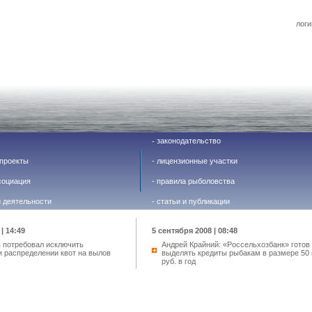
логи
законодательство
-
проекты
-
лицензионные участки
социация
-
правила рыболовства
й деятельности
-
статьи и публикации
| 14:49
5 сентября 2008 | 08:48
в потребовал исключить
Андрей Крайний: «Россельхозбанк» готов
и распределении квот на вылов
выделять кредиты рыбакам в размере 50 
руб. в год