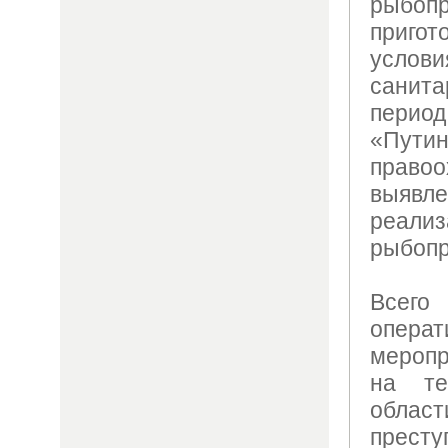
рыбопр
приго
услов
санит
пери
«Пути
право
выяв
реали
рыбопр
Всего
операт
меропр
на те
област
прес