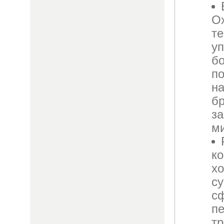
Ох
те
у
б
п
н
б
за
м
ко
х
су
с
пе
тр