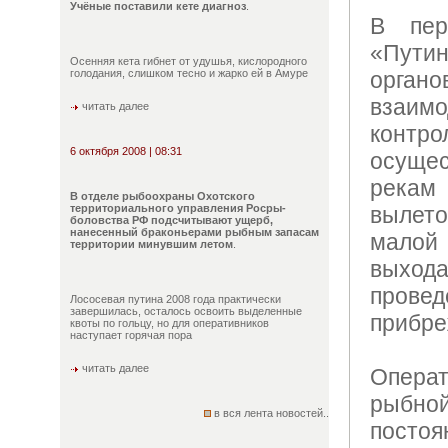
Учёные поставили кете диагноз
.
В пер
«Пути
Осенняя кета гибнет от удушья, кислородного
голодания, слишком тесно и жарко ей в Амуре
орган
вза
читать далее
контр
6 октября 2008 | 08:31
осуще
рекам
В отделе рыбоохраны Охотского
территориального управления Росры-
вылет
боловства РФ подсчитывают ущерб,
нанесенный браконьерами рыбным запасам
малой
территории минувшим летом
.
выход
прове
Лососевая путина 2008 года практически
завершилась, осталось освоить выделенные
прибре
квоты по гольцу, но для оперативников
наступает горячая пора
читать далее
Опера
рыбн
в вся лента новостей..
посто