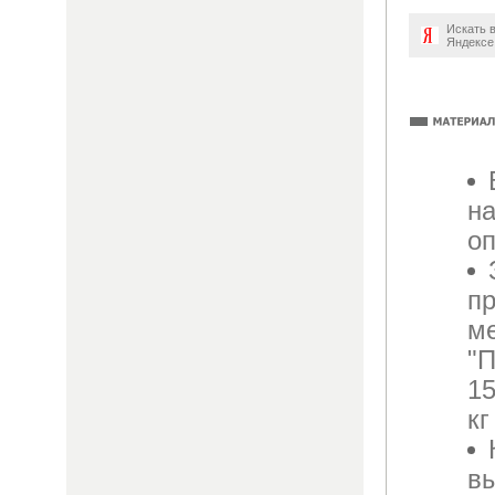
Искать 
Яндексе
на
о
п
м
"П
15
кг
вы