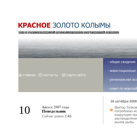
-
общие сведения
-
инвестиционные 
-
региональная ас
-
совет по морско
16 октября 2008 
10
Август, 2007 года
Виктор Зубко
Понедельник
потребовал и
коррупцию пр
Сейчас ровно
7:43
,
распределени
вылов рыбы