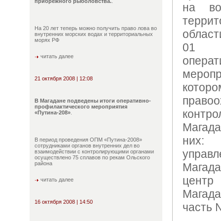
прибрежного рыболовства.
.
на во
терр
На 20 лет теперь можно получить право лова во
област
внутренних морских водах и территориальных
морях РФ
01 о
читать далее
операт
меропр
21 октября 2008 | 12:08
котор
прав
В Магадане подведены итоги оперативно-
профилактического мероприятия
конт
«Путина-208»
.
Магад
них:
В период проведения ОПМ «Путина-2008»
сотрудниками органов внутренних дел во
управл
взаимодействии с контролирующими органами
осуществлено 75 сплавов по рекам Ольского
района
Магада
центр
читать далее
Магада
16 октября 2008 | 14:50
часть 