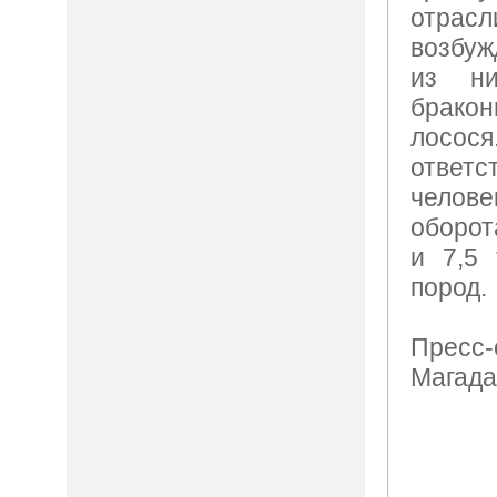
отра
возбуж
из н
брак
лосо
ответс
челов
оборот
и 7,5
пород.
Пресс-
Магада