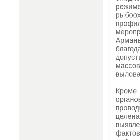
режи
рыбоо
профил
меропр
Армань
благо
допус
массо
вылова
Кроме
орга
провод
целен
выяв
фактов