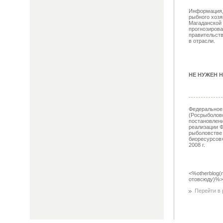
Информация, 
рыбного хозя
Магаданской 
прогнозиров
правительств
в отрасли.
НЕ НУЖЕН Н
Федеральное 
(Росрыболовс
постановлен
реализации Ф
рыболовстве
биоресурсов»
2008 г.
<%otherblog(
отовсюду)%>
Перейти в р