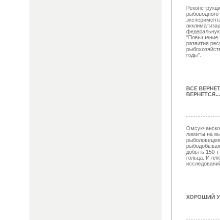
Реконструкци
рыбоводного 
эксперимент
акклиматизац
федеральную
"Повышение 
развития рес
рыбохозяйств
годы".
ВСЕ ВЕРНЕ
ВЕРНЕТСЯ...
Омсукчанско
лимиты на вы
рыболовецки
рыбодобываю
добыть 150 т 
гольца. И пл
исследований 
ХОРОШИЙ У