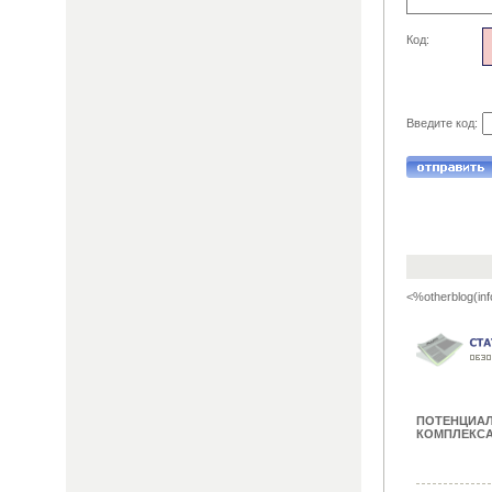
Код:
Введите код:
<%otherblog(inf
ПОТЕНЦИА
КОМПЛЕКСА