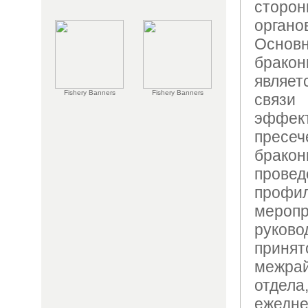
сторо
органо
Осно
брак
являе
Fishery Banners
Fishery Banners
связи
эффек
пре
брак
пров
профил
меропр
руко
приня
межра
отдела
ежедн