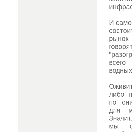
инфрас
И само
состои
рынок
гово
"разо
всего
водных
Оживит
либо п
по сн
для м
Значит
мы с