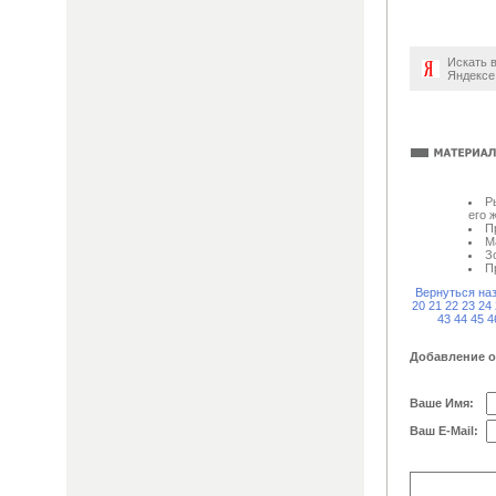
Искать 
Яндексе
Р
его 
П
М
З
П
Вернуться на
20
21
22
23
24
43
44
45
4
Добавление 
Ваше Имя:
Ваш E-Mail: