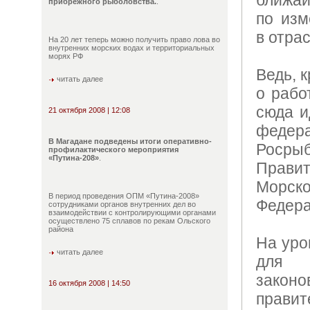
прибрежного рыболовства.
.
по изм
в отрас
На 20 лет теперь можно получить право лова во
внутренних морских водах и территориальных
морях РФ
Ведь, 
читать далее
о рабо
сюда и
21 октября 2008 | 12:08
феде
В Магадане подведены итоги оперативно-
Росрыб
профилактического мероприятия
«Путина-208»
.
Прави
Морск
В период проведения ОПМ «Путина-2008»
Федера
сотрудниками органов внутренних дел во
взаимодействии с контролирующими органами
осуществлено 75 сплавов по рекам Ольского
района
На уро
читать далее
для 
зако
16 октября 2008 | 14:50
правит