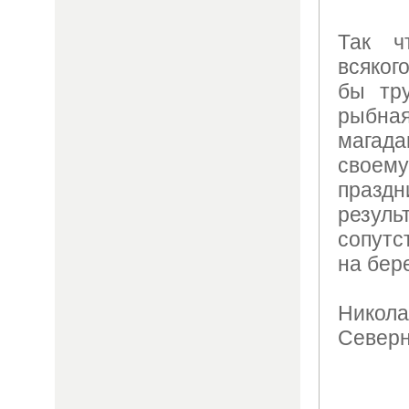
Так ч
всяког
бы тр
рыбна
магада
своем
праз
резу
сопутс
на бере
Никола
Северн