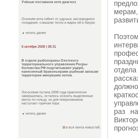
пред
Учёные поставили кете диагноз
.
мера
развит
Осенняя кета гибнет от удушья, кислородного
голодания, слишком тесно и жарко ей в Амуре
читать далее
Поэто
инт
6 октября 2008 | 08:31
профе
празд
В отделе рыбоохраны Охотского
территориального управления Росры-
боловства РФ подсчитывают ущерб,
отдел
нанесенный браконьерами рыбным запасам
территории минувшим летом
.
расска
долж
Лососевая путина 2008 года практически
кратко
завершилась, осталось освоить выделенные
квоты по гольцу, но для оперативников
управл
наступает горячая пора
раз на
читать далее
Викт
прогно
в вся лента новостей..