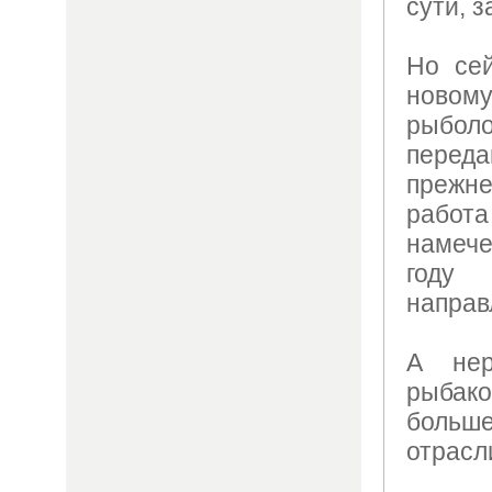
сути, 
Но сей
ново
рыбо
пере
прежне
рабо
намеч
году
направ
А нер
рыбако
больш
отрасл