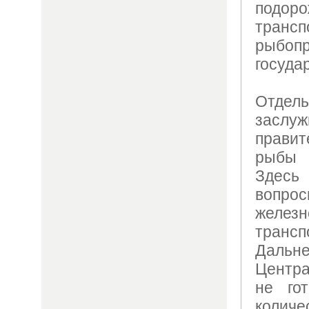
подо
тран
рыбо
госуда
Отде
заслуж
прави
рыбы 
Здесь
вопр
железн
транс
Дальне
Центр
не го
кол