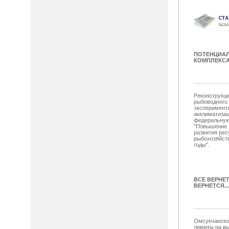
ПОТЕНЦИА
КОМПЛЕКСА
Реконструкци
рыбоводного 
эксперимент
акклиматизац
федеральную
"Повышение 
развития рес
рыбохозяйств
годы".
ВСЕ ВЕРНЕ
ВЕРНЕТСЯ...
Омсукчанско
лимиты на вы