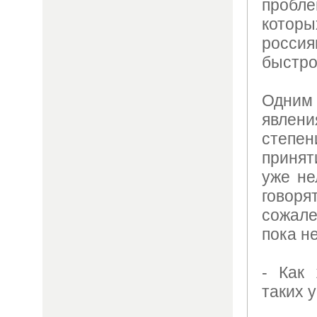
пробл
котор
росс
быстро
Одним
явлен
степе
принят
уже не
говорят
сожал
пока не
- Как
таких 