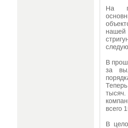
На п
осно
объект
нашей
стригу
следую
В прош
за вы
поряд
Теперь
тысяч
компа
всего 1
В цело