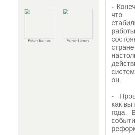
- Коне
что 
стаби
рабо
состоя
Fishery Banners
Fishery Banners
стран
нас
дейст
систем
он.
- Про
как вы
года. 
событи
рефор