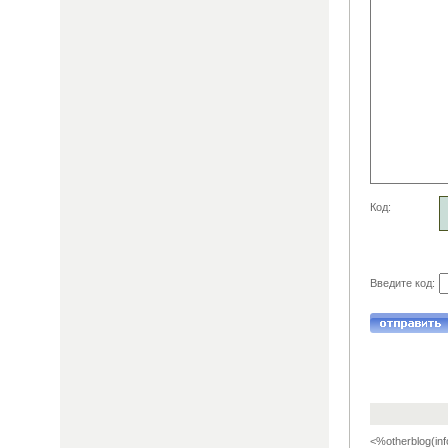
Код:
Введите код:
<%otherblog(inf