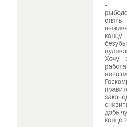
- У
рыбод
опят
выжив
конц
безубы
нулев
Хочу 
рабо
нево
Госком
прав
зако
снизи
добычу
конце 2