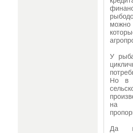
кредит
финан
рыбод
можно 
котор
агроп
У рыба
циклич
потреб
Но в 
сельск
произв
на 
пропор
Да и