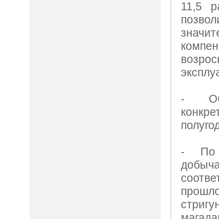
11,5 
позв
зна
комп
возр
эксплу
- Об
конкре
полуго
- По
добы
соот
прошло
стриг
магада