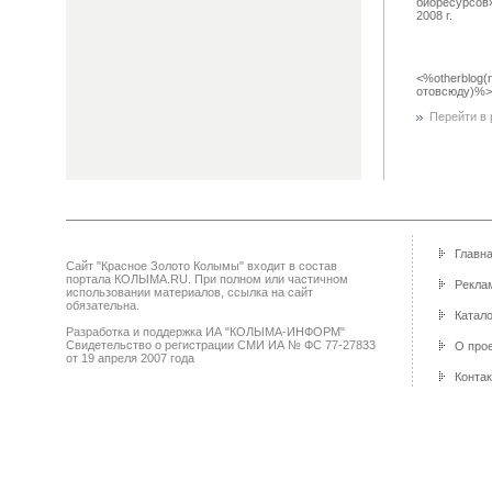
биоресурсов»
2008 г.
<%otherblog(
отовсюду)%>
Перейти в р
Главн
Сайт "Красное Золото Колымы" входит в состав
портала КОЛЫМА.RU. При полном или частичном
Реклам
использовании материалов, ссылка на сайт
обязательна.
Катало
Разработка и поддержка ИА "КОЛЫМА-ИНФОРМ"
Свидетельство о регистрации СМИ ИА № ФС 77-27833
О про
от 19 апреля 2007 года
Конта