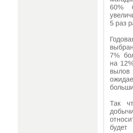
60% 
увелич
5 раз 
Годов
выбран
7% бо
на 12%
вылов 
ожида
больши
Так ч
добыч
относ
будет 