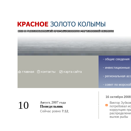
-
общие сведения
-
инвестиционные 
-
региональная ас
-
совет по морско
16 октября 2008 
10
Август, 2007 года
Виктор Зубко
Понедельник
потребовал и
коррупцию пр
Сейчас ровно
7:12
,
распределени
вылов рыбы