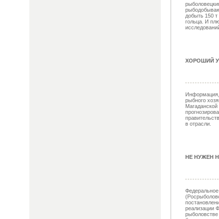
рыболовецки
рыбодобываю
добыть 150 т 
гольца. И пл
исследований 
ХОРОШИЙ У
Информация, 
рыбного хозя
Магаданской 
прогнозиров
правительств
в отрасли.
НЕ НУЖЕН Н
Федеральное 
(Росрыболовс
постановлен
реализации Ф
рыболовстве