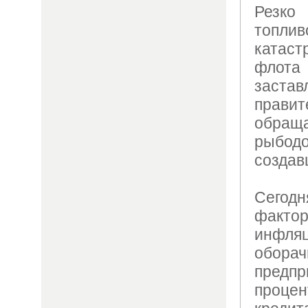
Резко
топл
катас
флот
заста
правит
обра
рыбодо
создав
Сегод
факто
инф
обо
предп
проце